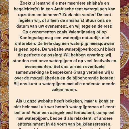
Zoekt u iemand die met meerdere shisha's en
begeleider(s) in een Arabische tent waterpijpen kan
opzetten en beheren? Zoek niet verder! De tent
regelen wij, of alleen de shisha’s! Stuur ons de
datum van uw evenement, en wij regelen de rest!
Op evenementen zoals Valentijnsdag of op
Koningsdag mag een waterpijp natuurlijk niet
ontbreken. De hele dag een waterpijp meesjouwen
is geen optie. De website waterpijpverkoop.nl biedt
de perfecte oplossing! Wij hebben ervaring; wij
stonden met onze waterpijpen al op veel festivals en
evenementen. Bel ons om een eventuele
samenwerking te bespreken! Graag vertellen wij u
over de mogelijkheden en de bijbehorende kosten!
Bij ons kunt u waterpijpen met alle ondersteunende
zaken huren.
Als u onze website heeft bekeken, maar u komt er
niet helemaal uit wat betreft waterpijpterras of -tent:
bel ons! Voor een aangekleed terras/tent, compleet
met waterpijpen, bedoeld als relaxtent, of andere
entertainment in de vorm van buikdanseressen,