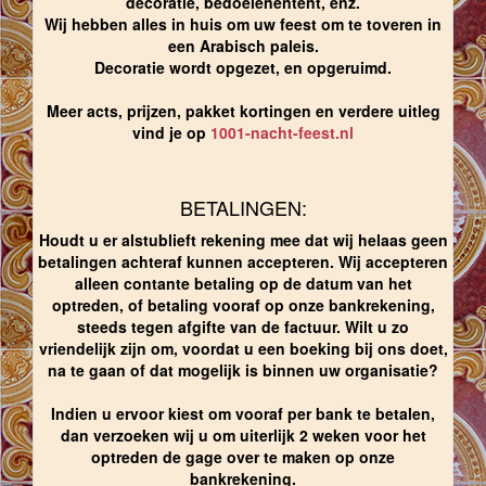
decoratie, bedoeïenentent, enz.
Wij hebben alles in huis om uw feest om te toveren in
een Arabisch paleis.
Decoratie wordt opgezet, en opgeruimd.
Meer acts, prijzen, pakket kortingen en verdere uitleg
vind je op
1001-nacht-feest.nl
BETALINGEN:
Houdt u er alstublieft rekening mee dat wij helaas geen
betalingen achteraf kunnen accepteren. Wij accepteren
alleen contante betaling op de datum van het
optreden, of betaling vooraf op onze bankrekening,
steeds tegen afgifte van de factuur. Wilt u zo
vriendelijk zijn om, voordat u een boeking bij ons doet,
na te gaan of dat mogelijk is binnen uw organisatie?
Indien u ervoor kiest om vooraf per bank te betalen,
dan verzoeken wij u om uiterlijk 2 weken voor het
optreden de gage over te maken op onze
bankrekening.