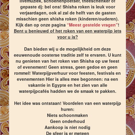
livemuziek, schoenenpoetser, theeschenker of
gepaste dj: bel ons! Shisha roken is leuk voor
verjaardagen, ook al zal de helft van de gasten
misschien geen shisha roken (kinderen/ouderen).
Kijk dan op onze pagina
“Meest gestelde vragen”
!
Bent u benieuwd of het roken van een waterpijp iets
voor u is?
Dan bieden wij u de mogelijkheid om deze
eeuwenoude oosterse traditie zelf te ervaren. U kunt
nu genieten van het roken van Shisha op uw feest
of evenement! Geen stress, geen gedoe en geen
rommel! Waterpijpverhuur voor feesten, festivals en
evenementen Hier is alles mee begonnen: na een
vakantie in Egypte en het zien van alle
waterpijpcafés hadden we de smaak te pakken.
Het idee was ontstaan! Voordelen van een waterpijp
huren:
Niets schoonmaken
Geen onderhoud
Aankoop is niet nodig
De sfeer is er meteen