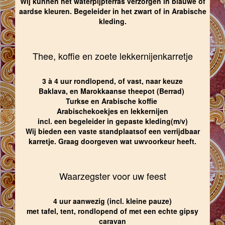
Wij kunnen het waterpijpterras verzorgen in blauwe of
aardse kleuren. Begeleider in het zwart of in Arabische
kleding.
Thee, koffie en zoete lekkernijenkarretje
3 à 4 uur rondlopend, of vast, naar keuze
Baklava, en Marokkaanse theepot (Berrad)
Turkse en Arabische koffie
Arabischekoekjes en lekkernijen
incl. een begeleider in gepaste kleding(m/v)
Wij bieden een vaste standplaatsof een verrijdbaar
karretje. Graag doorgeven wat uwvoorkeur heeft.
Waarzegster voor uw feest
4 uur aanwezig (incl. kleine pauze)
met tafel, tent, rondlopend of met een echte gipsy
caravan