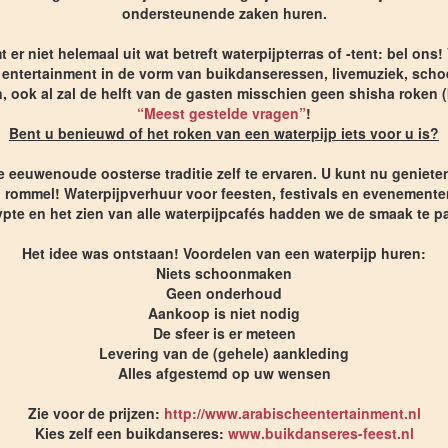
ondersteunende zaken huren.
er niet helemaal uit wat betreft waterpijpterras of -tent: bel ons
re entertainment in de vorm van buikdanseressen, livemuziek, scho
n, ook al zal de helft van de gasten misschien geen shisha roken 
“Meest gestelde vragen”
!
Bent u benieuwd of het roken van een waterpijp iets voor u is?
 eeuwenoude oosterse traditie zelf te ervaren. U kunt nu geniete
rommel! Waterpijpverhuur voor feesten, festivals en evenementen
ypte en het zien van alle waterpijpcafés hadden we de smaak te p
Het idee was ontstaan! Voordelen van een waterpijp huren:
Niets schoonmaken
Geen onderhoud
Aankoop is niet nodig
De sfeer is er meteen
Levering van de (gehele) aankleding
Alles afgestemd op uw wensen
Zie voor de prijzen:
http://www.arabischeentertainment.nl
Kies zelf een buikdanseres:
www.buikdanseres-feest.nl