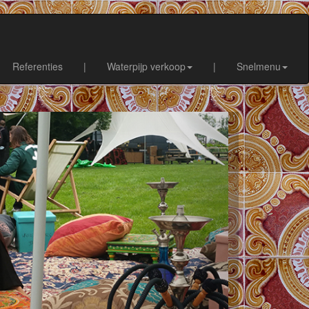
Referenties
|
Waterpijp verkoop
|
Snelmenu