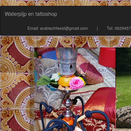
Waterpijp en tattoshop
Email: arabischfeest@gmail.com
|
Tel: 062945