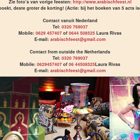
Zie foto’s van vorige feesten:
http://www.arabischfeest.nl
oekt, deste groter de korting! (Actie: bij het boeken van 5 acts is
Contact vanuit Nederland
Tel:
0320 769037
Mobile:
0629 457407
of
0644 508525
Laura Rivas
E-mail:
arabischfeest@gmail.com
Contact from outside the Netherlands
Tel:
0320 769037
Mobile:
0629457407
of
06 44508525
Laura Rivas
E-mail:
arabischfeest@gmail.com