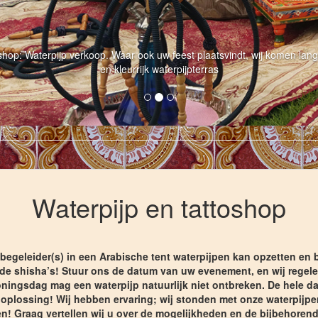
oshop: Waterpijp verkoop. Waar ook uw feest plaatsvindt, wij komen lang
en kleurrijk waterpijpterras
Waterpijp en tattoshop
egeleider(s) in een Arabische tent waterpijpen kan opzetten en b
 de shisha’s! Stuur ons de datum van uw evenement, en wij regele
ingsdag mag een waterpijp natuurlijk niet ontbreken. De hele d
 oplossing! Wij hebben ervaring; wij stonden met onze waterpijpe
 Graag vertellen wij u over de mogelijkheden en de bijbehorende