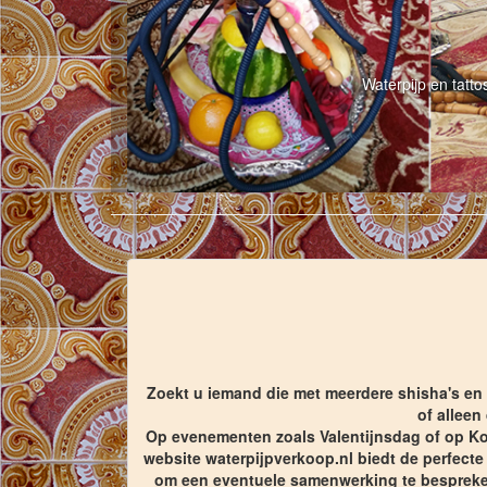
Waterpijp en tatt
Zoekt u iemand die met meerdere shisha's en b
of alleen
Op evenementen zoals Valentijnsdag of op Kon
website waterpijpverkoop.nl biedt de perfecte
om een eventuele samenwerking te bespreken!